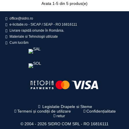
Arata
1
-5 din 5 produs(e)
office@sidro.ro
e-licitatie.ro - SICAP / SEAP - RO 16816111
Livrare rapidă oriunde în România.
Materiale si Tehnologii utilizate
Cum lucrăm
Legislatie Drapele si Steme
Termeni și condiții de utilizare
Confidențialitate
retur
© 2004 -
2026
SIDRO COM SRL - RO 16816111