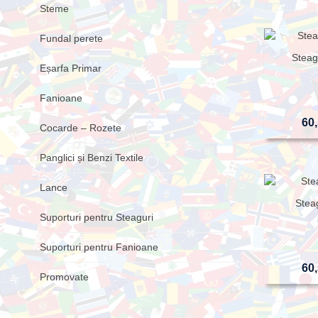
Steme
Fundal perete
Steag
Eșarfa Primar
Fanioane
60,
Cocarde – Rozete
Panglici și Benzi Textile
Lance
Stea
Suporturi pentru Steaguri
Suporturi pentru Fanioane
60,
Promovate