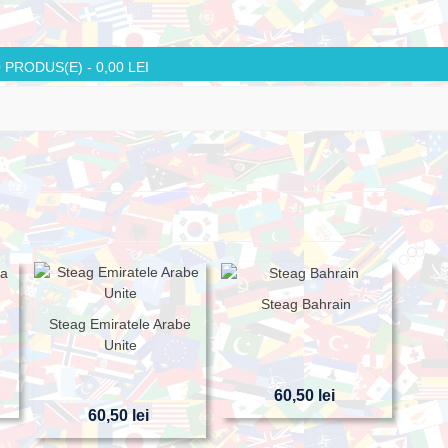
0
PRODUS(E)
-
0,00 LEI
a
Steag Bahrain
Steag Emiratele Arabe
Unite
60,50 lei
60,50 lei