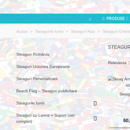
PRODUSE
Acasa
>
Steagurile lumii
>
Steaguri Asia
>
Steaguri Orient
STEAGURI
Steaguri România
Relevanta
Steaguri Uniunea Europeana
Steaguri Personalizate
Beach Flag – Steaguri publicitare
Steag
Steagurile lumii
Steaguri cu Lance + Suport (set
60,
complet)