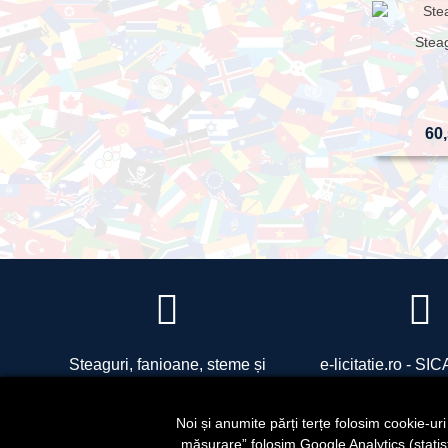
Stea
60,
Steaguri, fanioane, steme și
e-licitatie.ro - S
accesorii pentru drapele
SIDRO COM SRL - R
office@sidro.ro
Noi și anumite părți terțe folosim cookie-ur
„măsurare” folosim Google Analytics (statistic