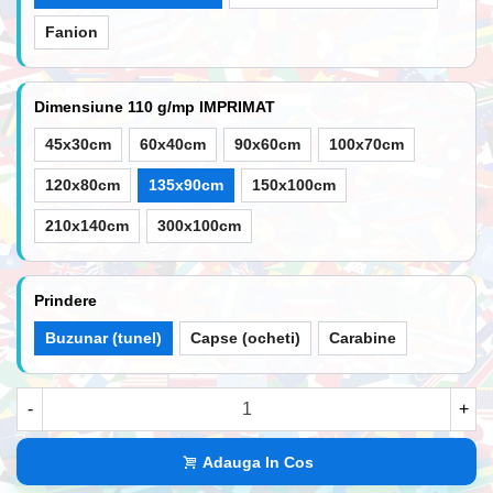
Fanion
Dimensiune 110 g/mp IMPRIMAT
45x30cm
60x40cm
90x60cm
100x70cm
120x80cm
135x90cm
150x100cm
210x140cm
300x100cm
Prindere
Buzunar (tunel)
Capse (ocheti)
Carabine
-
+
Adauga In Cos