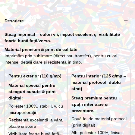
Lance cu suport Premium Interior
Descriere
266,20 lei
Steag imprimat – culori vii, impact excelent și vizibilitate
foarte bună față/verso.
Material premium & print de calitate
Imprimăm prin sublimare (direct sau transfer), pentru culori
intense, detalii clare și rezistență în timp.
Pentru exterior (110 g/mp)
Pentru interior (125 g/mp –
material protocol, dublu
Material special pentru
strat)
steaguri cusute & print
digital:
Steag premium pentru
spații interioare și
Poliester 100%, stabil UV, cu
prezentare:
microperforații
Două foi de material protocol
Rezistență excelentă la vânt,
(print digital)
ploaie și soare
Alb, poliester 100%, finisaj
Vizibilitate foarte bună față–