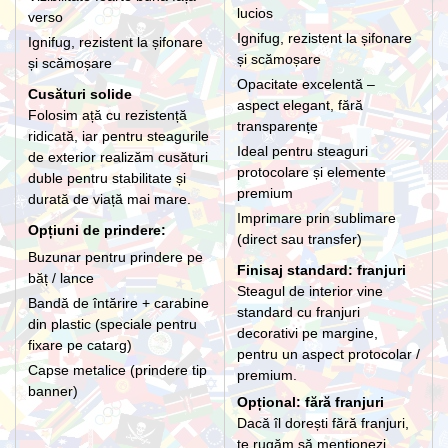
lucios
verso
Ignifug, rezistent la șifonare
Ignifug, rezistent la șifonare
și scămoșare
și scămoșare
Opacitate excelentă –
Cusături solide
aspect elegant, fără
Folosim ață cu rezistență
transparențe
ridicată, iar pentru steagurile
Ideal pentru steaguri
de exterior realizăm cusături
protocolare și elemente
duble pentru stabilitate și
premium
durată de viață mai mare.
Imprimare prin sublimare
Opțiuni de prindere:
(direct sau transfer)
Buzunar pentru prindere pe
Finisaj standard: franjuri
băț / lance
Steagul de interior vine
Bandă de întărire + carabine
standard cu franjuri
din plastic (speciale pentru
decorativi pe margine,
fixare pe catarg)
pentru un aspect protocolar /
Capse metalice (prindere tip
premium.
banner)
Opțional: fără franjuri
Dacă îl dorești fără franjuri,
te rugăm să menționezi