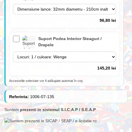
96,80 lei
Suport Podea Interior Steaguri /
Drapele
145,20 lei
Accesoriile selectate vor fi adăugate automat în coș.
Lance 180cm cu suport perete inclus
(fără steag)
Referinta:
1006-07-135
Suntem
prezenti in sistemul S.I.C.A.P / S.E.A.P
84,70 lei