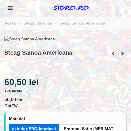
Acasa
>
Steagurile lumii
>
Steag Samoa Americana
Steag Samoa Americana
60,50 lei
TVA inclus
50,00 lei
fără TVA
Material
exterior-PRO-Imprimat
Protocol Satin IMPRIMAT