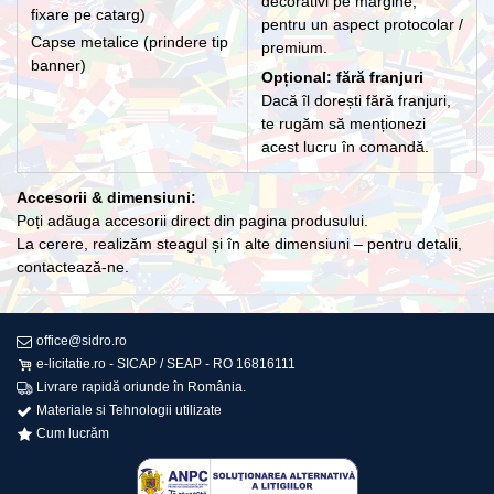
decorativi pe margine,
fixare pe catarg)
pentru un aspect protocolar /
Capse metalice (prindere tip
premium.
banner)
Opțional: fără franjuri
Dacă îl dorești fără franjuri,
te rugăm să menționezi
acest lucru în comandă.
Accesorii & dimensiuni:
Poți adăuga accesorii direct din pagina produsului.
La cerere, realizăm steagul și în alte dimensiuni – pentru detalii,
contactează-ne.
office@sidro.ro
e-licitatie.ro - SICAP / SEAP - RO 16816111
Livrare rapidă oriunde în România.
Materiale si Tehnologii utilizate
Cum lucrăm