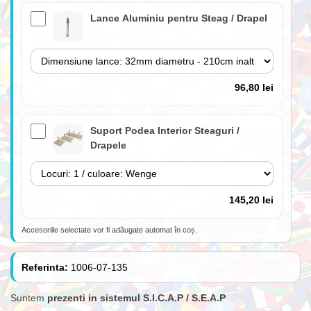
Lance Aluminiu pentru Steag / Drapel
96,80 lei
Suport Podea Interior Steaguri /
Drapele
145,20 lei
Accesoriile selectate vor fi adăugate automat în coș.
Lance 180cm cu suport perete inclus
(fără steag)
Referinta:
1006-07-135
Suntem
prezenti in sistemul S.I.C.A.P / S.E.A.P
84,70 lei