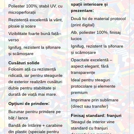
spații interioare și
Poliester 100%, stabil UV, cu
prezentare:
microperforații
Două foi de material protocol
Rezistență excelentă la vânt,
(print digital)
ploaie și soare
Alb, poliester 100%, finisaj
Vizibilitate foarte bună față–
lucios
verso
Ignifug, rezistent la șifonare
Ignifug, rezistent la șifonare
și scămoșare
și scămoșare
Opacitate excelentă –
Cusături solide
aspect elegant, fără
Folosim ață cu rezistență
transparențe
ridicată, iar pentru steagurile
Ideal pentru steaguri
de exterior realizăm cusături
protocolare și elemente
duble pentru stabilitate și
premium
durată de viață mai mare.
Imprimare prin sublimare
Opțiuni de prindere:
(direct sau transfer)
Buzunar pentru prindere pe
Finisaj standard: franjuri
băț / lance
Steagul de interior vine
Bandă de întărire + carabine
standard cu franjuri
din plastic (speciale pentru