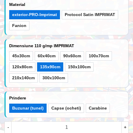
Material
exterior-PRO-Imprimat
Protocol Satin IMPRIMAT
Fanion
Dimensiune 110 g/mp IMPRIMAT
45x30cm
60x40cm
90x60cm
100x70cm
120x80cm
135x90cm
150x100cm
210x140cm
300x100cm
Prindere
Buzunar (tunel)
Capse (ocheti)
Carabine
-
+