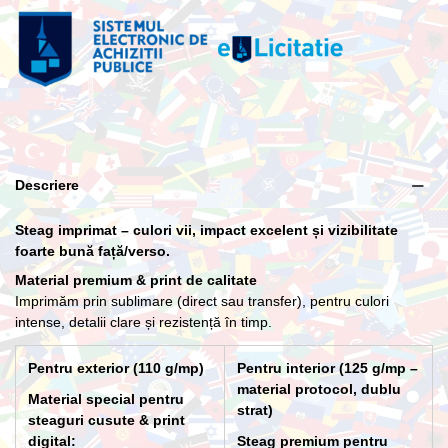
Lance cu suport Premium Interior
266,20 lei
Descriere
Steag imprimat – culori vii, impact excelent și vizibilitate
foarte bună față/verso.
Material premium & print de calitate
Imprimăm prin sublimare (direct sau transfer), pentru culori
intense, detalii clare și rezistență în timp.
Pentru exterior (110 g/mp)
Pentru interior (125 g/mp –
material protocol, dublu
Material special pentru
strat)
steaguri cusute & print
digital:
Steag premium pentru