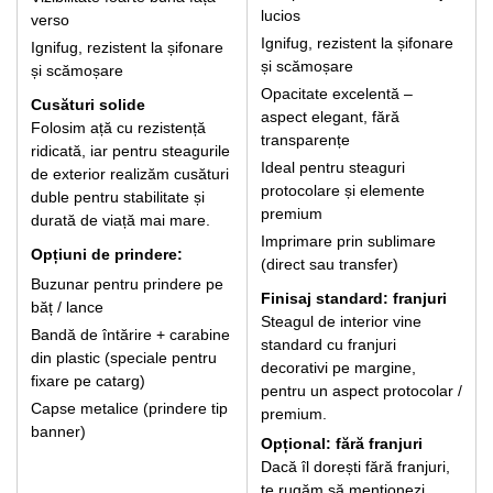
lucios
verso
Ignifug, rezistent la șifonare
Ignifug, rezistent la șifonare
și scămoșare
și scămoșare
Opacitate excelentă –
Cusături solide
aspect elegant, fără
Folosim ață cu rezistență
transparențe
ridicată, iar pentru steagurile
Ideal pentru steaguri
de exterior realizăm cusături
protocolare și elemente
duble pentru stabilitate și
premium
durată de viață mai mare.
Imprimare prin sublimare
Opțiuni de prindere:
(direct sau transfer)
Buzunar pentru prindere pe
Finisaj standard: franjuri
băț / lance
Steagul de interior vine
Bandă de întărire + carabine
standard cu franjuri
din plastic (speciale pentru
decorativi pe margine,
fixare pe catarg)
pentru un aspect protocolar /
Capse metalice (prindere tip
premium.
banner)
Opțional: fără franjuri
Dacă îl dorești fără franjuri,
te rugăm să menționezi