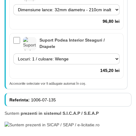
96,80 lei
Suport Podea Interior Steaguri /
Drapele
145,20 lei
Accesoriile selectate vor fi adăugate automat în coș.
Lance 180cm cu suport perete inclus
(fără steag)
Referinta:
1006-07-135
Suntem
prezenti in sistemul S.I.C.A.P / S.E.A.P
84,70 lei