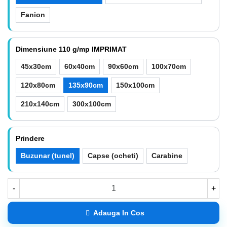
Fanion
Dimensiune 110 g/mp IMPRIMAT
45x30cm
60x40cm
90x60cm
100x70cm
120x80cm
135x90cm
150x100cm
210x140cm
300x100cm
Prindere
Buzunar (tunel)
Capse (ocheti)
Carabine
-
+
Adauga In Cos