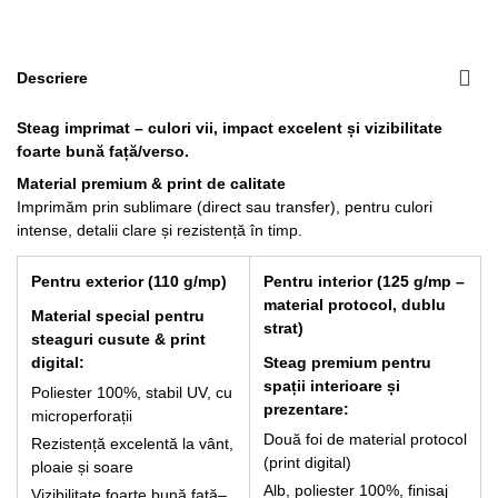
Lance cu suport Premium Interior
Descriere
266,20 lei
Steag imprimat – culori vii, impact excelent și vizibilitate
foarte bună față/verso.
Material premium & print de calitate
Imprimăm prin sublimare (direct sau transfer), pentru culori
intense, detalii clare și rezistență în timp.
Pentru exterior (110 g/mp)
Pentru interior (125 g/mp –
material protocol, dublu
Material special pentru
strat)
steaguri cusute & print
digital:
Steag premium pentru
spații interioare și
Poliester 100%, stabil UV, cu
prezentare:
microperforații
Două foi de material protocol
Rezistență excelentă la vânt,
(print digital)
ploaie și soare
Alb, poliester 100%, finisaj
Vizibilitate foarte bună față–