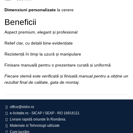
Dimensiuni personalizate
la cerere
Beneficii
Aspect premium, elegant și profesional
Relief clar, cu detalii bine evidențiate
Rezistență în timp la uzură și manipulare
Finisare manuală pentru o prezentare curată și uniformă
Fiecare stemă este verificată și finisată manual pentru a obține un
rezultat final de calitate, gata de montaj.
office@sidro.ro
e-licitatie.ro - SICAP / SEAP - RO 16816111
Livrare rapidă oriunde în România.
Materiale si Tehnologii utilizate
Cum lucrăm