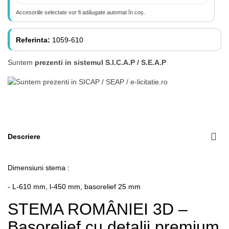
Accesoriile selectate vor fi adăugate automat în coș.
Referinta:
1059-610
Suntem
prezenti in sistemul S.I.C.A.P / S.E.A.P
Descriere
Dimensiuni stema :
- L-610 mm, l-450 mm, basorelief 25 mm
STEMA ROMÂNIEI 3D –
Basorelief cu detalii premium