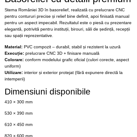
Stema României 3D în basorelief, realizată cu prelucrare CNC
pentru contururi precise și relief bine definit, apoi finisată manual
pentru un aspect impecabil. Rezultatul este o piesă cu prezentare
elegantă, potrivită pentru instituții, birouri, săli de ședință, recepții
sau spații reprezentative.
Material:
PVC compozit – durabil, stabil și rezistent la uzură
Execuție:
prelucrare CNC 3D + finisare manuală
Colorare:
conform modelului grafic oficial (culori corecte, aspect
uniform)
Utilizare:
interior și exterior protejat (fără expunere directă la
intemperii)
Dimensiuni disponibile
410 × 300 mm
530 × 390 mm
610 × 450 mm
820 × 600 mm