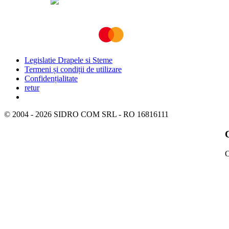
Legislatie Drapele si Steme
Termeni și condiții de utilizare
Confidențialitate
retur
© 2004 -
2026
SIDRO COM SRL - RO 16816111
C