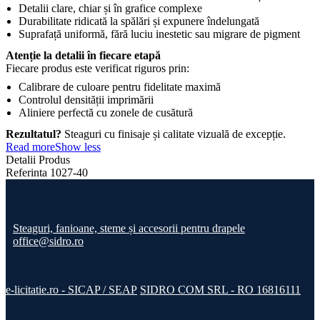
Detalii clare, chiar și în grafice complexe
Durabilitate ridicată la spălări și expunere îndelungată
Suprafață uniformă, fără luciu inestetic sau migrare de pigment
Atenție la detalii în fiecare etapă
Fiecare produs este verificat riguros prin:
Calibrare de culoare pentru fidelitate maximă
Controlul densității imprimării
Aliniere perfectă cu zonele de cusătură
Rezultatul?
Steaguri cu finisaje și calitate vizuală de excepție.
Read more
Show less
Detalii Produs
Referinta
1027-40
Steaguri, fanioane, steme și accesorii pentru drapele
office@sidro.ro
e-licitatie.ro - SICAP / SEAP
SIDRO COM SRL - RO 16816111