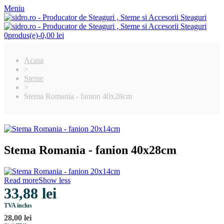
Meniu
0
produs(e)
-
0,00 lei
Acasa
>
Steme
>
Stema Romania - fanion 40x28cm
Stema Romania - fanion 40x28cm
Read more
Show less
33,88 lei
TVA inclus
28,00 lei