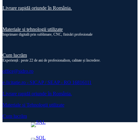
Livrare rapidă oriunde în România.
Materiale si tehnologii utilizate
Imprimare digitală prin sublimare, CNC, finisări profesionale
Cum lucrăm
Experiență : peste 22 de ani de profesionalism, calitate și încredere.
office@sidro.ro
e-licitatie.ro - SICAP / SEAP - RO 16816111
Livrare rapidă oriunde în România.
Materiale si Tehnologii utilizate
Cum lucrăm