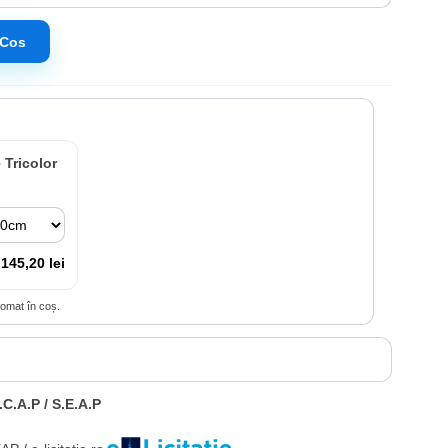
 Cos
 Tricolor
145,20 lei
tomat în coș.
.C.A.P / S.E.A.P