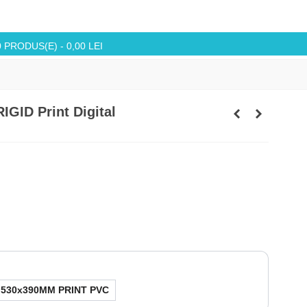
0
PRODUS(E)
-
0,00 LEI
GID Print Digital
530x390MM PRINT PVC