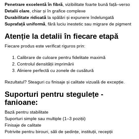
Penetrare excelentă în fibră
, vizibilitate foarte bună față–verso
Detalii clare
, chiar și în grafice complexe
Durabilitate ridicată
la spălări și expunere îndelungată
Suprafață uniformă
, fără luciu inestetic sau migrare de pigment
Atenție la detalii în fiecare etapă
Fiecare produs este verificat riguros prin:
Calibrare de culoare pentru fidelitate maximă
Controlul densității imprimării
Aliniere perfectă cu zonele de cusătură
Rezultatul? Steaguri cu finisaje și calitate vizuală de excepție.
Suporturi pentru stegule
ț
e -
fanioane:
Bază pentru stabilitate
Suporturi simple sau multiple (1–3 poziții)
Finisaje de calitate
Potrivite pentru birouri, săli de ședințe, instituții, recepții