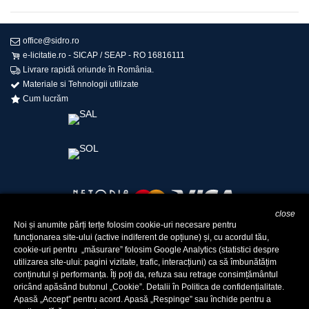
office@sidro.ro
e-licitatie.ro - SICAP / SEAP - RO 16816111
Livrare rapidă oriunde în România.
Materiale si Tehnologii utilizate
Cum lucrăm
close
Noi și anumite părți terțe folosim cookie-uri necesare pentru
funcționarea site-ului (active indiferent de opțiune) și, cu acordul tău,
cookie-uri pentru „măsurare” folosim Google Analytics (statistici despre
Legislatie Drapele si Steme
utilizarea site-ului: pagini vizitate, trafic, interacțiuni) ca să îmbunătățim
Termeni și condiții de utilizare
Confidențialitate
retur
conținutul și performanța. Îți poți da, refuza sau retrage consimțământul
oricând apăsând butonul „Cookie”. Detalii în Politica de confidențialitate.
© 2004 -
2026
SIDRO COM SRL - RO 16816111
Apasă „Accept” pentru acord. Apasă „Respinge” sau închide pentru a