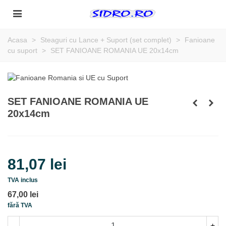
Acasa
>
Steaguri cu Lance + Suport (set complet)
>
Fanioane
cu suport
>
SET FANIOANE ROMANIA UE 20x14cm
SET FANIOANE ROMANIA UE
20x14cm
81,07 lei
TVA inclus
67,00 lei
fără TVA
-
+