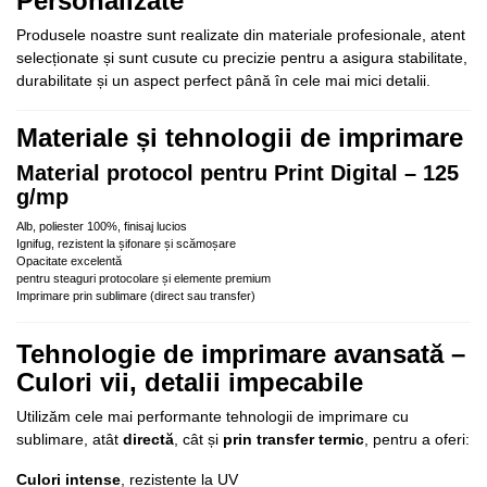
Personalizate
Produsele noastre sunt realizate din materiale profesionale, atent
selecționate și sunt cusute cu precizie pentru a asigura stabilitate,
durabilitate și un aspect perfect până în cele mai mici detalii.
Materiale și tehnologii de imprimare
Material protocol pentru Print Digital – 125
g/mp
Alb, poliester 100%, finisaj lucios
Ignifug, rezistent la șifonare și scămoșare
Opacitate excelentă
pentru steaguri protocolare și elemente premium
Imprimare prin sublimare (direct sau transfer)
Tehnologie de imprimare avansată –
Culori vii, detalii impecabile
Utilizăm cele mai performante tehnologii de imprimare cu
sublimare, atât
directă
, cât și
prin transfer termic
, pentru a oferi:
Culori intense
, rezistente la UV