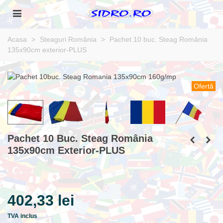
Acasa
>
Steaguri România
>
Pachet 10 buc. Steag România
135x90cm exterior-PLUS
Ofertă
Pachet 10 Buc. Steag România
135x90cm Exterior-PLUS
402,33 lei
TVA inclus