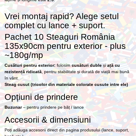
Vrei montaj rapid? Alege setul
complet cu lance + suport.
Pachet 10 Steaguri România
135x90cm pentru exterior - plus
~180g/mp
Cusături pentru exterior:
folosim
cusături duble
și
ață cu
rezistență ridicată
, pentru stabilitate și durată de viață mai bună
în vânt.
Steag cusut (tricolor din materiale colorate cusute intre ele)
Opțiuni de prindere
Buzunar
– pentru prindere pe băț / lance
Accesorii & dimensiuni
Poți adăuga accesorii direct din pagina produsului (lance, suport,