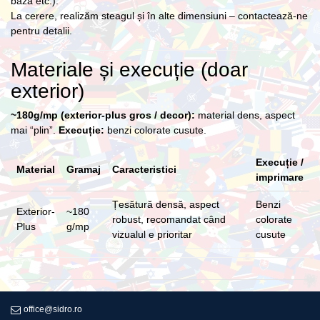
bază etc.).
La cerere, realizăm steagul și în alte dimensiuni – contactează-ne
pentru detalii.
Materiale și execuție (doar
exterior)
~180g/mp (exterior-plus gros / decor):
material dens, aspect
mai “plin”.
Execuție:
benzi colorate cusute.
Execuție /
Material
Gramaj
Caracteristici
imprimare
Țesătură densă, aspect
Benzi
Exterior-
~180
robust, recomandat când
colorate
Plus
g/mp
vizualul e prioritar
cusute
office@sidro.ro