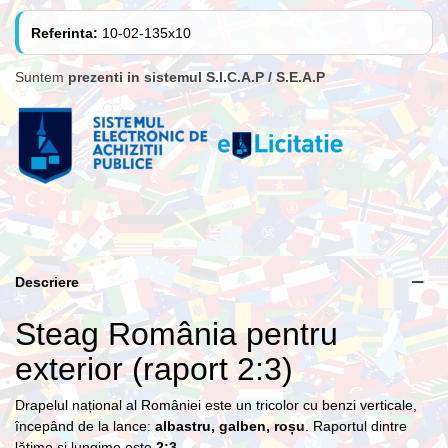
Referinta:
10-02-135x10
Suntem
prezenti in sistemul S.I.C.A.P / S.E.A.P
Descriere
Steag România pentru
exterior (raport 2:3)
Drapelul național al României este un tricolor cu benzi verticale,
începând de la lance:
albastru, galben, roșu
. Raportul dintre
lățime și lungime este
2:3
.