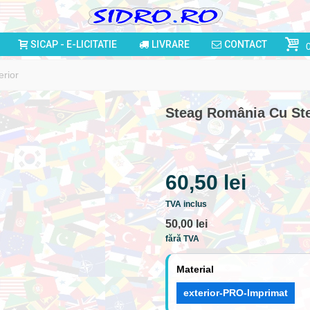
SICAP - E-LICITATIE
LIVRARE
CONTACT
rior
Steag România Cu St
60,50 lei
TVA inclus
50,00 lei
fără TVA
Material
exterior-PRO-Imprimat