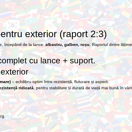
tru exterior (raport 2:3)
le, începând de la lance:
albastru, galben, roșu
. Raportul dintre lățim
complet cu lance + suport.
exterior
imare)
– echilibru optim între rezistență, fluturare și aspect.
ezistență ridicată
, pentru stabilitate și durată de viață mai bună în vân
arg