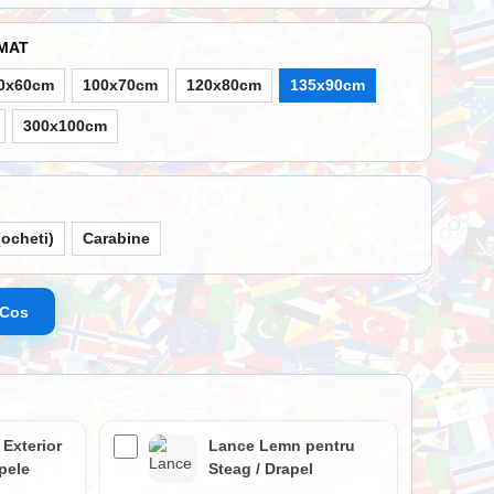
IMAT
0x60cm
100x70cm
120x80cm
135x90cm
300x100cm
ocheti)
Carabine
 Cos
 Exterior
Lance Lemn pentru
apele
Steag / Drapel