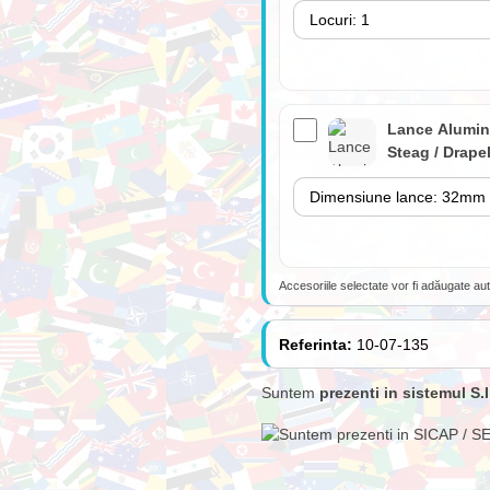
Lance Alumin
Steag / Drape
Accesoriile selectate vor fi adăugate au
Lance 180cm
suport perete
Referinta:
10-07-135
(fără steag)
Suntem
prezenti in sistemul S.I