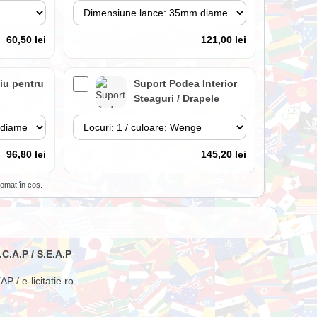
60,50 lei
121,00 lei
iu pentru
Suport Podea Interior
l
Steaguri / Drapele
96,80 lei
145,20 lei
tomat în coș.
 cu
Lance cu suport
 inclus
Premium Interior
.C.A.P / S.E.A.P
84,70 lei
266,20 lei