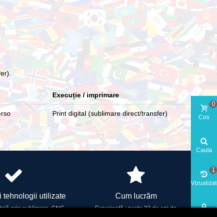
er).
Execuție / imprimare
0
erso
Print digital (sublimare direct/transfer)
Cos
Cauta
1
Vizualiza
 tehnologii utilizate
Cum lucrăm
tală prin sublimare, CNC,
Experiență : peste 22 de ani de
Cont