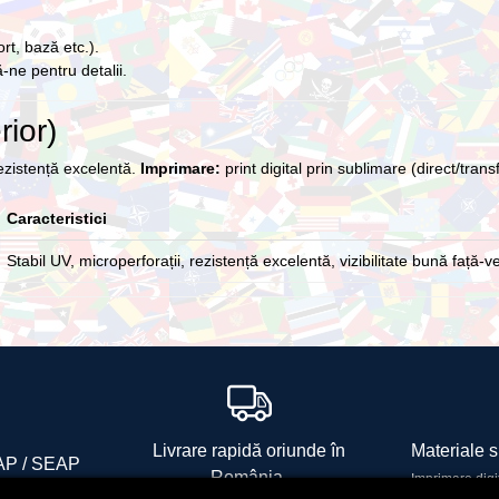
rt, bază etc.).
-ne pentru detalii.
rior)
rezistență excelentă.
Imprimare:
print digital prin sublimare (direct/transf
Caracteristici
Stabil UV, microperforații, rezistență excelentă, vizibilitate bună față-v
Livrare rapidă oriunde în
Materiale si
ICAP / SEAP
România.
Imprimare digi
O 16816111