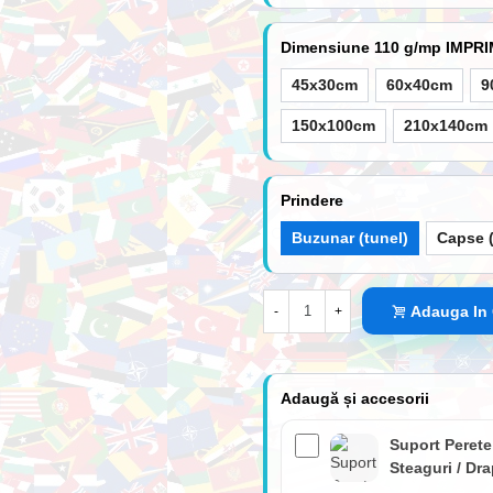
Dimensiune 110 g/mp IMPR
45x30cm
60x40cm
9
150x100cm
210x140cm
Prindere
Buzunar (tunel)
Capse (
Adauga In
-
+
Adaugă și accesorii
Suport Perete
Steaguri / Dr