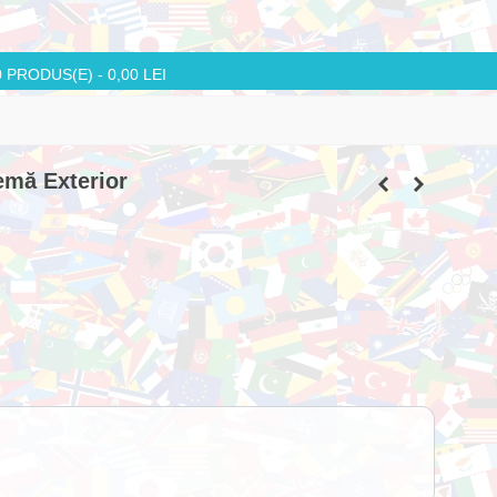
0
PRODUS(E)
-
0,00 LEI
emă Exterior