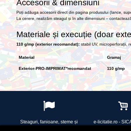
Accesorii & dimensiuni
Poți adăuga accesorii direct din pagina produsului (lance, supo
La cerere, realizăm steagul și în alte dimensiuni – contactează
Materiale și execuție (doar exte
110 g/mp (exterior recomandat):
stabil UV, microperforații, 
Material
Gramaj
Exterior-PRO-IMPRIMAT*recomandat
110 g/mp
Steaguri, fanioane, steme și
e-licitatie.ro - S
accesorii pentru drapele
SIDRO COM SRL - R