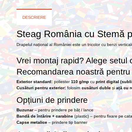
DESCRIERE
Steag România cu Stemă pen
Drapelul național al României este un tricolor cu benzi vertica
Vrei montaj rapid? Alege setul 
Recomandarea noastră pentru 
Exterior standard:
poliester
110 g/mp
cu
print digital (subl
Cusături pentru exterior:
folosim
cusături duble
și
ață cu r
Opțiuni de prindere
Buzunar
– pentru prindere pe băț / lance
Bandă de întărire + carabine
(plastic) – pentru fixare pe cat
Capse metalice
– prindere tip banner