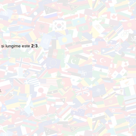
e și lungime este
2:3
.
t.