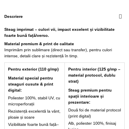
Descriere
266,20 lei
Steag imprimat – culori vii, impact excelent și vizibilitate
foarte bună față/verso.
Material premium & print de calitate
Imprimăm prin sublimare (direct sau transfer), pentru culori
intense, detalii clare și rezistență în timp.
Pentru exterior (110 g/mp)
Pentru interior (125 g/mp –
material protocol, dublu
Material special pentru
strat)
steaguri cusute & print
digital:
Steag premium pentru
spații interioare și
Poliester 100%, stabil UV, cu
prezentare:
microperforații
Două foi de material protocol
Rezistență excelentă la vânt,
(print digital)
ploaie și soare
Alb, poliester 100%, finisaj
Vizibilitate foarte bună față–