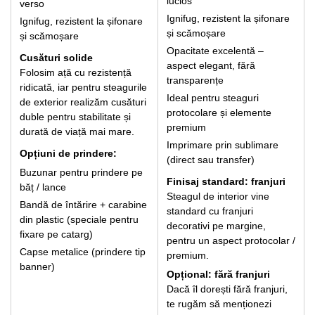
lucios
verso
Ignifug, rezistent la șifonare
Ignifug, rezistent la șifonare
și scămoșare
și scămoșare
Opacitate excelentă –
Cusături solide
aspect elegant, fără
Folosim ață cu rezistență
transparențe
ridicată, iar pentru steagurile
Ideal pentru steaguri
de exterior realizăm cusături
protocolare și elemente
duble pentru stabilitate și
premium
durată de viață mai mare.
Imprimare prin sublimare
Opțiuni de prindere:
(direct sau transfer)
Buzunar pentru prindere pe
Finisaj standard: franjuri
băț / lance
Steagul de interior vine
Bandă de întărire + carabine
standard cu franjuri
din plastic (speciale pentru
decorativi pe margine,
fixare pe catarg)
pentru un aspect protocolar /
Capse metalice (prindere tip
premium.
banner)
Opțional: fără franjuri
Dacă îl dorești fără franjuri,
te rugăm să menționezi