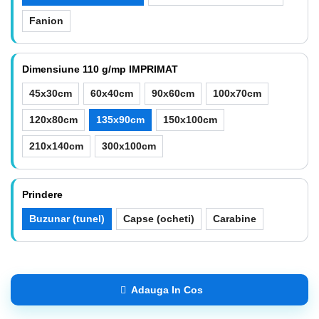
Fanion
Dimensiune 110 g/mp IMPRIMAT
45x30cm
60x40cm
90x60cm
100x70cm
120x80cm
135x90cm
150x100cm
210x140cm
300x100cm
Prindere
Buzunar (tunel)
Capse (ocheti)
Carabine
Adauga In Cos