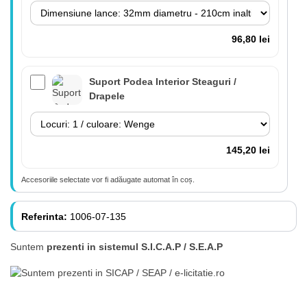
96,80 lei
Suport Podea Interior Steaguri /
Drapele
145,20 lei
Accesoriile selectate vor fi adăugate automat în coș.
Lance 180cm cu suport perete inclus
(fără steag)
Referinta:
1006-07-135
Suntem
prezenti in sistemul S.I.C.A.P / S.E.A.P
84,70 lei
Lance cu suport Premium Interior