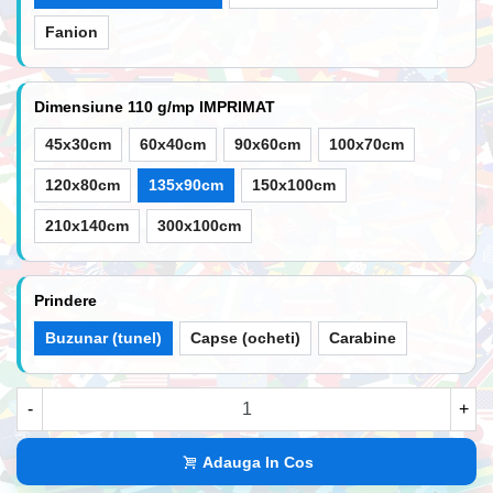
Fanion
Dimensiune 110 g/mp IMPRIMAT
45x30cm
60x40cm
90x60cm
100x70cm
120x80cm
135x90cm
150x100cm
210x140cm
300x100cm
Prindere
Buzunar (tunel)
Capse (ocheti)
Carabine
-
+
Adauga In Cos