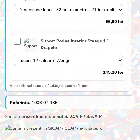
96,80 lei
Suport Podea Interior Steaguri /
Drapele
145,20 lei
Accesoriile selectate vor fi adăugate automat în coș.
Lance 180cm cu suport perete inclus
(fără steag)
Referinta:
1006-07-135
Suntem
prezenti in sistemul S.I.C.A.P / S.E.A.P
84,70 lei