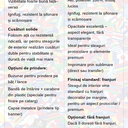
Vizibilitate foarte bună față–
lucios
verso
Ignifug, rezistent la șifonare
Ignifug, rezistent la șifonare
și scămoșare
și scămoșare
Opacitate excelentă –
Cusături solide
aspect elegant, fără
Folosim ață cu rezistență
transparențe
ridicată, iar pentru steagurile
Ideal pentru steaguri
de exterior realizăm cusături
protocolare și elemente
duble pentru stabilitate și
premium
durată de viață mai mare.
Imprimare prin sublimare
Opțiuni de prindere:
(direct sau transfer)
Buzunar pentru prindere pe
Finisaj standard: franjuri
băț / lance
Steagul de interior vine
Bandă de întărire + carabine
standard cu franjuri
din plastic (speciale pentru
decorativi pe margine,
fixare pe catarg)
pentru un aspect protocolar /
Capse metalice (prindere tip
premium.
banner)
Opțional: fără franjuri
Dacă îl dorești fără franjuri,