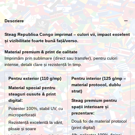
Lance cu suport Premium Interior
Descriere
266,20 lei
Steag Republica Congo imprimat – culori vii, impact excelent
și vizibilitate foarte bună față/verso.
Material premium & print de calitate
Imprimăm prin sublimare (direct sau transfer), pentru culori
intense, detalii clare și rezistență în timp.
Pentru exterior (110 g/mp)
Pentru interior (125 g/mp –
material protocol, dublu
Material special pentru
strat)
steaguri cusute & print
digital:
Steag premium pentru
spații interioare și
Poliester 100%, stabil UV, cu
prezentare:
microperforații
Două foi de material protocol
Rezistență excelentă la vânt,
(print digital)
ploaie și soare
Alb, poliester 100%, finisaj