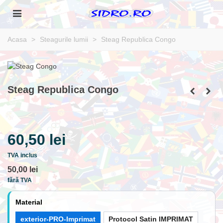
Acasa
>
Steagurile lumii
>
Steag Republica Congo
Steag Republica Congo
60,50 lei
TVA inclus
50,00 lei
fără TVA
Material
exterior-PRO-Imprimat
Protocol Satin IMPRIMAT