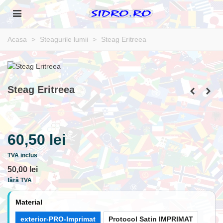
Acasa
>
Steagurile lumii
>
Steag Eritreea
Steag Eritreea
60,50 lei
TVA inclus
50,00 lei
fără TVA
Material
exterior-PRO-Imprimat
Protocol Satin IMPRIMAT