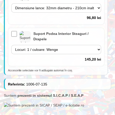
96,80 lei
Suport Podea Interior Steaguri /
Drapele
145,20 lei
Accesoriile selectate vor fi adăugate automat în coș.
Lance 180cm cu suport perete inclus
(fără steag)
Referinta:
1006-07-135
Suntem
prezenti in sistemul S.I.C.A.P / S.E.A.P
84,70 lei