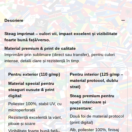
Lance cu suport Premium Interior
Descriere
266,20 lei
Steag imprimat – culori vii, impact excelent și vizibilitate
foarte bună față/verso.
Material premium & print de calitate
Imprimăm prin sublimare (direct sau transfer), pentru culori
intense, detalii clare și rezistență în timp.
Pentru exterior (110 g/mp)
Pentru interior (125 g/mp –
material protocol, dublu
Material special pentru
strat)
steaguri cusute & print
digital:
Steag premium pentru
spații interioare și
Poliester 100%, stabil UV, cu
prezentare:
microperforații
Două foi de material protocol
Rezistență excelentă la vânt,
(print digital)
ploaie și soare
Alb, poliester 100%, finisaj
Vizibilitate foarte bună față–