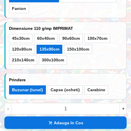
Fanion
Dimensiune 110 g/mp IMPRIMAT
45x30cm
60x40cm
90x60cm
100x70cm
120x80cm
135x90cm
150x100cm
210x140cm
300x100cm
Prindere
Buzunar (tunel)
Capse (ocheti)
Carabine
-
+
Adauga In Cos