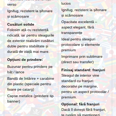
lucios
verso
Ignifug, rezistent la șifonare
Ignifug, rezistent la șifonare
și scămoșare
și scămoșare
Opacitate excelentă –
Cusături solide
aspect elegant, fără
Folosim ață cu rezistență
transparențe
ridicată, iar pentru steagurile
Ideal pentru steaguri
de exterior realizăm cusături
protocolare și elemente
duble pentru stabilitate și
premium
durată de viață mai mare.
Imprimare prin sublimare
Opțiuni de prindere:
(direct sau transfer)
Buzunar pentru prindere pe
Finisaj standard: franjuri
băț / lance
Steagul de interior vine
Bandă de întărire + carabine
standard cu franjuri
din plastic (speciale pentru
decorativi pe margine,
fixare pe catarg)
pentru un aspect protocolar /
Capse metalice (prindere tip
premium.
banner)
Opțional: fără franjuri
Dacă îl dorești fără franjuri,
te rugăm să menționezi