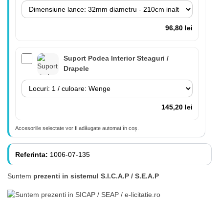
96,80 lei
Suport Podea Interior Steaguri /
Drapele
145,20 lei
Accesoriile selectate vor fi adăugate automat în coș.
Lance 180cm cu suport perete inclus
(fără steag)
Referinta:
1006-07-135
Suntem
prezenti in sistemul S.I.C.A.P / S.E.A.P
84,70 lei
Lance cu suport Premium Interior