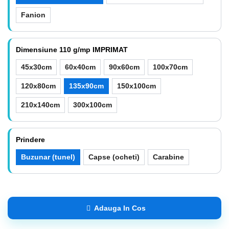
Fanion
Dimensiune 110 g/mp IMPRIMAT
45x30cm
60x40cm
90x60cm
100x70cm
120x80cm
135x90cm
150x100cm
210x140cm
300x100cm
Prindere
Buzunar (tunel)
Capse (ocheti)
Carabine
Adauga In Cos