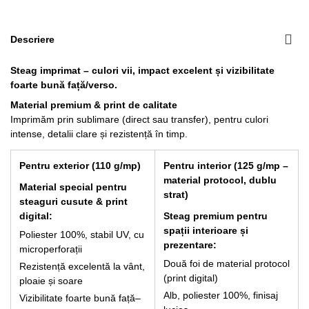
Descriere
266,20 lei
Steag imprimat – culori vii, impact excelent și vizibilitate
foarte bună față/verso.
Material premium & print de calitate
Imprimăm prin sublimare (direct sau transfer), pentru culori
intense, detalii clare și rezistență în timp.
Pentru exterior (110 g/mp)
Pentru interior (125 g/mp –
material protocol, dublu
Material special pentru
strat)
steaguri cusute & print
digital:
Steag premium pentru
spații interioare și
Poliester 100%, stabil UV, cu
prezentare:
microperforații
Două foi de material protocol
Rezistență excelentă la vânt,
(print digital)
ploaie și soare
Alb, poliester 100%, finisaj
Vizibilitate foarte bună față–