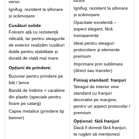
lucios
verso
Ignifug, rezistent la șifonare
Ignifug, rezistent la șifonare
și scămoșare
și scămoșare
Opacitate excelentă –
Cusături solide
aspect elegant, fără
Folosim ață cu rezistență
transparențe
ridicată, iar pentru steagurile
Ideal pentru steaguri
de exterior realizăm cusături
protocolare și elemente
duble pentru stabilitate și
premium
durată de viață mai mare.
Imprimare prin sublimare
Opțiuni de prindere:
(direct sau transfer)
Buzunar pentru prindere pe
Finisaj standard: franjuri
băț / lance
Steagul de interior vine
Bandă de întărire + carabine
standard cu franjuri
din plastic (speciale pentru
decorativi pe margine,
fixare pe catarg)
pentru un aspect protocolar /
Capse metalice (prindere tip
premium.
banner)
Opțional: fără franjuri
Dacă îl dorești fără franjuri,
te rugăm să menționezi