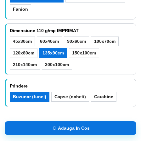
Fanion
Dimensiune 110 g/mp IMPRIMAT
45x30cm
60x40cm
90x60cm
100x70cm
120x80cm
135x90cm
150x100cm
210x140cm
300x100cm
Prindere
Buzunar (tunel)
Capse (ocheti)
Carabine
Adauga In Cos