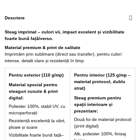
Descriere
266,20 lei
Steag imprimat – culori vii, impact excelent și vizibilitate
foarte bună față/verso.
Material premium & print de calitate
Imprimăm prin sublimare (direct sau transfer), pentru culori
intense, detalii clare și rezistență în timp.
Pentru exterior (110 g/mp)
Pentru interior (125 g/mp –
material protocol, dublu
Material special pentru
strat)
steaguri cusute & print
digital:
Steag premium pentru
spații interioare și
Poliester 100%, stabil UV, cu
prezentare:
microperforații
Două foi de material protocol
Rezistență excelentă la vânt,
(print digital)
ploaie și soare
Alb, poliester 100%, finisaj
Vizibilitate foarte bună față–