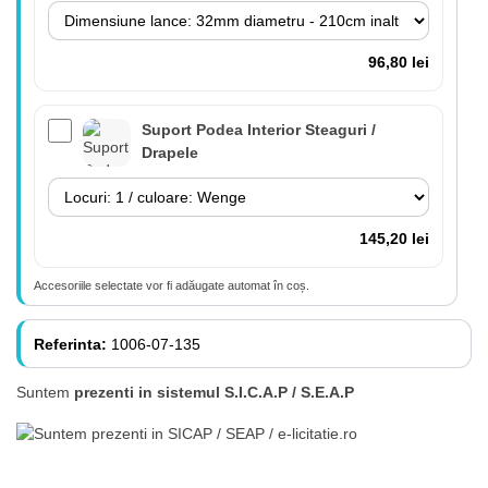
96,80 lei
Suport Podea Interior Steaguri /
Drapele
145,20 lei
Accesoriile selectate vor fi adăugate automat în coș.
Lance 180cm cu suport perete inclus
(fără steag)
Referinta:
1006-07-135
Suntem
prezenti in sistemul S.I.C.A.P / S.E.A.P
84,70 lei
Lance cu suport Premium Interior