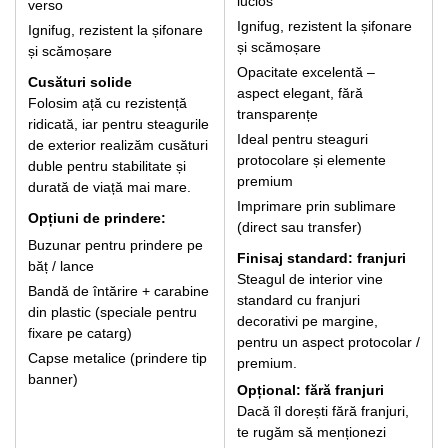
lucios
verso
Ignifug, rezistent la șifonare
Ignifug, rezistent la șifonare
și scămoșare
și scămoșare
Opacitate excelentă –
Cusături solide
aspect elegant, fără
Folosim ață cu rezistență
transparențe
ridicată, iar pentru steagurile
Ideal pentru steaguri
de exterior realizăm cusături
protocolare și elemente
duble pentru stabilitate și
premium
durată de viață mai mare.
Imprimare prin sublimare
Opțiuni de prindere:
(direct sau transfer)
Buzunar pentru prindere pe
Finisaj standard: franjuri
băț / lance
Steagul de interior vine
Bandă de întărire + carabine
standard cu franjuri
din plastic (speciale pentru
decorativi pe margine,
fixare pe catarg)
pentru un aspect protocolar /
Capse metalice (prindere tip
premium.
banner)
Opțional: fără franjuri
Dacă îl dorești fără franjuri,
te rugăm să menționezi