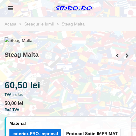
Acasa
>
Steagurile lumii
>
Steag Malta
Steag Malta
60,50 lei
TVA inclus
50,00 lei
fără TVA
Material
exterior-PRO-Imprimat
Protocol Satin IMPRIMAT