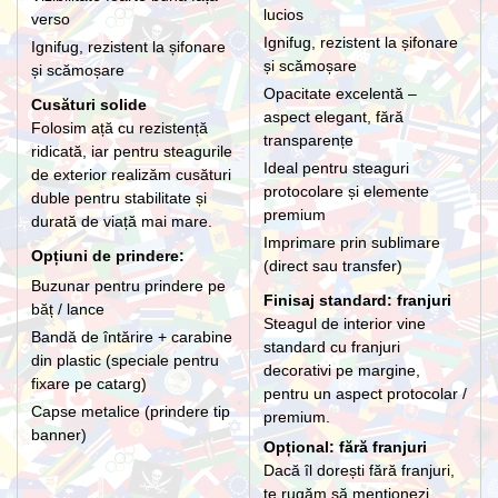
lucios
verso
Ignifug, rezistent la șifonare
Ignifug, rezistent la șifonare
și scămoșare
și scămoșare
Opacitate excelentă –
Cusături solide
aspect elegant, fără
Folosim ață cu rezistență
transparențe
ridicată, iar pentru steagurile
Ideal pentru steaguri
de exterior realizăm cusături
protocolare și elemente
duble pentru stabilitate și
premium
durată de viață mai mare.
Imprimare prin sublimare
Opțiuni de prindere:
(direct sau transfer)
Buzunar pentru prindere pe
Finisaj standard: franjuri
băț / lance
Steagul de interior vine
Bandă de întărire + carabine
standard cu franjuri
din plastic (speciale pentru
decorativi pe margine,
fixare pe catarg)
pentru un aspect protocolar /
Capse metalice (prindere tip
premium.
banner)
Opțional: fără franjuri
Dacă îl dorești fără franjuri,
te rugăm să menționezi