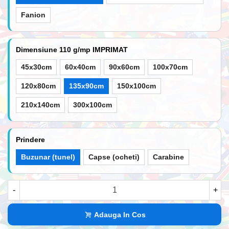
Fanion
Dimensiune 110 g/mp IMPRIMAT
45x30cm
60x40cm
90x60cm
100x70cm
120x80cm
135x90cm
150x100cm
210x140cm
300x100cm
Prindere
Buzunar (tunel)
Capse (ocheti)
Carabine
-
+
Adauga In Cos