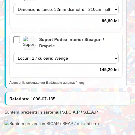
96,80 lei
Suport Podea Interior Steaguri /
Drapele
145,20 lei
Accesoriile selectate vor fi adăugate automat în coș.
Lance 180cm cu suport perete inclus
(fără steag)
Referinta:
1006-07-135
Suntem
prezenti in sistemul S.I.C.A.P / S.E.A.P
84,70 lei