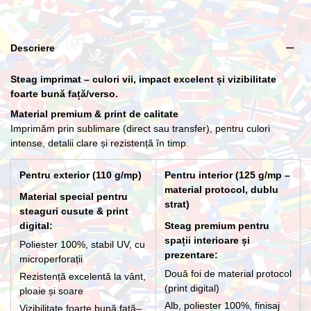
Lance cu suport Premium Interior
Descriere
266,20 lei
Steag imprimat – culori vii, impact excelent și vizibilitate
foarte bună față/verso.
Material premium & print de calitate
Imprimăm prin sublimare (direct sau transfer), pentru culori
intense, detalii clare și rezistență în timp.
Pentru exterior (110 g/mp)
Pentru interior (125 g/mp –
material protocol, dublu
Material special pentru
strat)
steaguri cusute & print
digital:
Steag premium pentru
spații interioare și
Poliester 100%, stabil UV, cu
prezentare:
microperforații
Două foi de material protocol
Rezistență excelentă la vânt,
(print digital)
ploaie și soare
Alb, poliester 100%, finisaj
Vizibilitate foarte bună față–