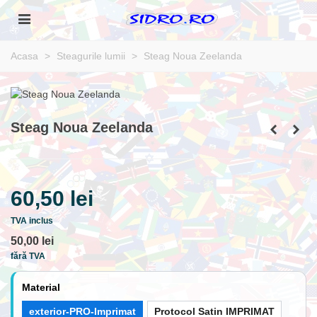
Acasa
>
Steagurile lumii
>
Steag Noua Zeelanda
Steag Noua Zeelanda
60,50 lei
TVA inclus
50,00 lei
fără TVA
Material
exterior-PRO-Imprimat
Protocol Satin IMPRIMAT