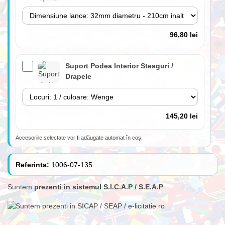
96,80 lei
Suport Podea Interior Steaguri /
Drapele
145,20 lei
Accesoriile selectate vor fi adăugate automat în coș.
Lance 180cm cu suport perete inclus
(fără steag)
Referinta:
1006-07-135
Suntem
prezenti in sistemul S.I.C.A.P / S.E.A.P
84,70 lei