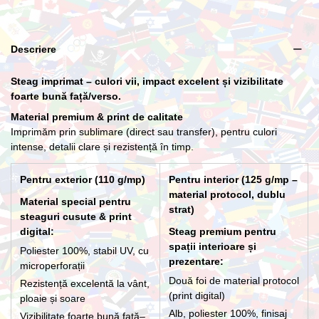
Lance cu suport Premium Interior
Descriere
266,20 lei
Steag imprimat – culori vii, impact excelent și vizibilitate
foarte bună față/verso.
Material premium & print de calitate
Imprimăm prin sublimare (direct sau transfer), pentru culori
intense, detalii clare și rezistență în timp.
Pentru exterior (110 g/mp)
Pentru interior (125 g/mp –
material protocol, dublu
Material special pentru
strat)
steaguri cusute & print
digital:
Steag premium pentru
spații interioare și
Poliester 100%, stabil UV, cu
prezentare:
microperforații
Două foi de material protocol
Rezistență excelentă la vânt,
(print digital)
ploaie și soare
Alb, poliester 100%, finisaj
Vizibilitate foarte bună față–