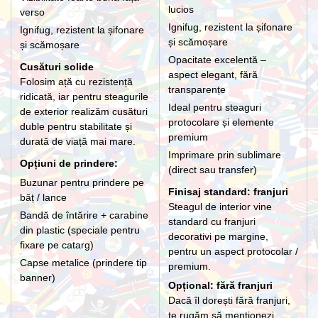
lucios
verso
Ignifug, rezistent la șifonare
Ignifug, rezistent la șifonare
și scămoșare
și scămoșare
Opacitate excelentă –
Cusături solide
aspect elegant, fără
Folosim ață cu rezistență
transparențe
ridicată, iar pentru steagurile
Ideal pentru steaguri
de exterior realizăm cusături
protocolare și elemente
duble pentru stabilitate și
premium
durată de viață mai mare.
Imprimare prin sublimare
Opțiuni de prindere:
(direct sau transfer)
Buzunar pentru prindere pe
Finisaj standard: franjuri
băț / lance
Steagul de interior vine
Bandă de întărire + carabine
standard cu franjuri
din plastic (speciale pentru
decorativi pe margine,
fixare pe catarg)
pentru un aspect protocolar /
Capse metalice (prindere tip
premium.
banner)
Opțional: fără franjuri
Dacă îl dorești fără franjuri,
te rugăm să menționezi