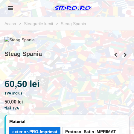
Acasa
>
Steagurile lumii
>
Steag Spania
Steag Spania
60,50 lei
TVA inclus
50,00 lei
fără TVA
Material
exterior-PRO-Imprimat
Protocol Satin IMPRIMAT