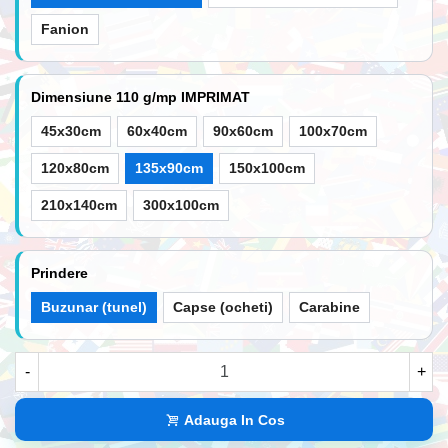
Fanion
Dimensiune 110 g/mp IMPRIMAT
45x30cm
60x40cm
90x60cm
100x70cm
120x80cm
135x90cm
150x100cm
210x140cm
300x100cm
Prindere
Buzunar (tunel)
Capse (ocheti)
Carabine
-
+
Adauga In Cos