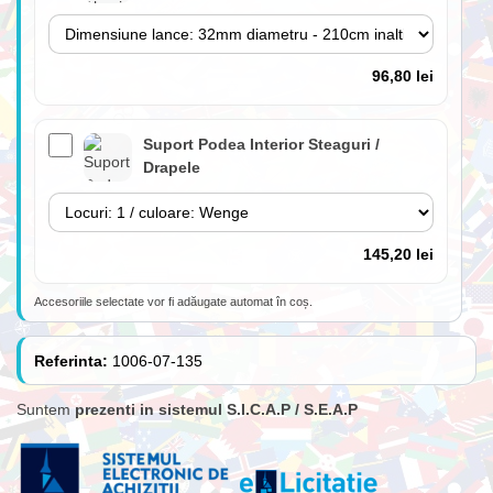
96,80 lei
Suport Podea Interior Steaguri /
Drapele
145,20 lei
Accesoriile selectate vor fi adăugate automat în coș.
Lance 180cm cu suport perete inclus
(fără steag)
Referinta:
1006-07-135
Suntem
prezenti in sistemul S.I.C.A.P / S.E.A.P
84,70 lei