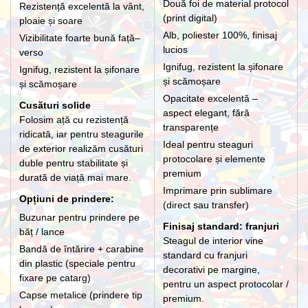
Două foi de material protocol
Rezistență excelentă la vânt,
(print digital)
ploaie și soare
Alb, poliester 100%, finisaj
Vizibilitate foarte bună față–
lucios
verso
Ignifug, rezistent la șifonare
Ignifug, rezistent la șifonare
și scămoșare
și scămoșare
Opacitate excelentă –
Cusături solide
aspect elegant, fără
Folosim ață cu rezistență
transparențe
ridicată, iar pentru steagurile
Ideal pentru steaguri
de exterior realizăm cusături
protocolare și elemente
duble pentru stabilitate și
premium
durată de viață mai mare.
Imprimare prin sublimare
Opțiuni de prindere:
(direct sau transfer)
Buzunar pentru prindere pe
Finisaj standard: franjuri
băț / lance
Steagul de interior vine
Bandă de întărire + carabine
standard cu franjuri
din plastic (speciale pentru
decorativi pe margine,
fixare pe catarg)
pentru un aspect protocolar /
Capse metalice (prindere tip
premium.