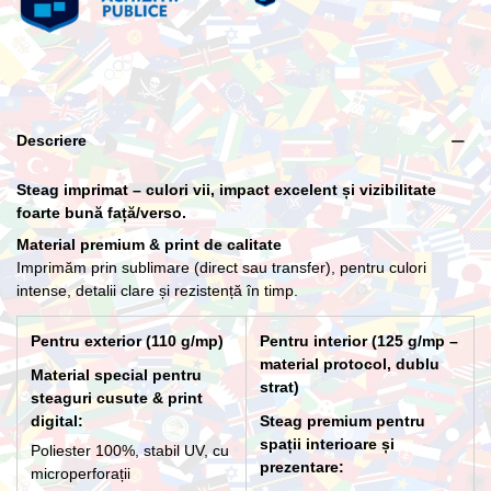
Lance cu suport Premium Interior
266,20 lei
Descriere
Steag imprimat – culori vii, impact excelent și vizibilitate
foarte bună față/verso.
Material premium & print de calitate
Imprimăm prin sublimare (direct sau transfer), pentru culori
intense, detalii clare și rezistență în timp.
Pentru exterior (110 g/mp)
Pentru interior (125 g/mp –
material protocol, dublu
Material special pentru
strat)
steaguri cusute & print
digital:
Steag premium pentru
spații interioare și
Poliester 100%, stabil UV, cu
prezentare:
microperforații