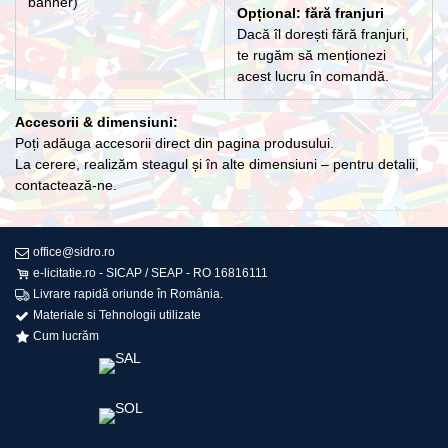
banner)
Opțional: fără franjuri
Dacă îl dorești fără franjuri,
te rugăm să menționezi
acest lucru în comandă.
Accesorii & dimensiuni:
Poți adăuga accesorii direct din pagina produsului.
La cerere, realizăm steagul și în alte dimensiuni – pentru detalii,
contactează-ne.
office@sidro.ro
e-licitatie.ro - SICAP / SEAP - RO 16816111
Livrare rapidă oriunde în România.
Materiale si Tehnologii utilizate
Cum lucrăm