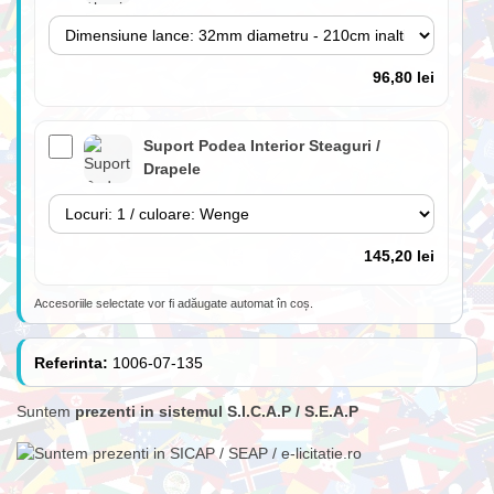
96,80 lei
Suport Podea Interior Steaguri /
Drapele
145,20 lei
Accesoriile selectate vor fi adăugate automat în coș.
Lance 180cm cu suport perete inclus
(fără steag)
Referinta:
1006-07-135
Suntem
prezenti in sistemul S.I.C.A.P / S.E.A.P
84,70 lei