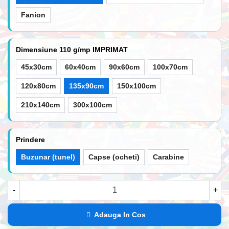
Fanion
Dimensiune 110 g/mp IMPRIMAT
45x30cm
60x40cm
90x60cm
100x70cm
120x80cm
135x90cm
150x100cm
210x140cm
300x100cm
Prindere
Buzunar (tunel)
Capse (ocheti)
Carabine
-
+
Adauga In Cos