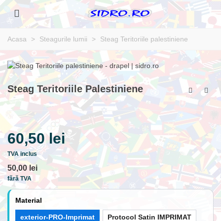
Acasa
>
Steagurile lumii
>
Steag Teritoriile palestiniene
Steag Teritoriile Palestiniene
60,50 lei
TVA inclus
50,00 lei
fără TVA
Material
exterior-PRO-Imprimat
Protocol Satin IMPRIMAT