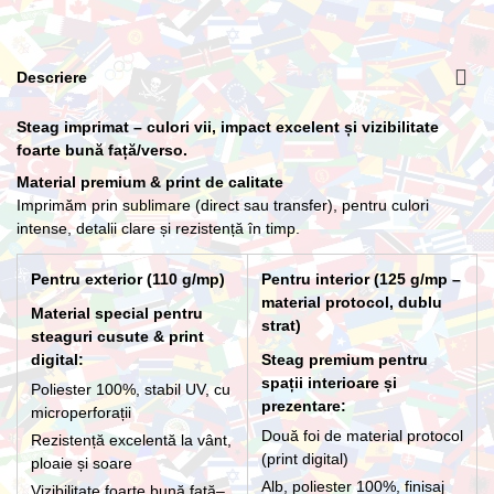
Lance cu suport Premium Interior
Descriere
266,20 lei
Steag imprimat – culori vii, impact excelent și vizibilitate
foarte bună față/verso.
Material premium & print de calitate
Imprimăm prin sublimare (direct sau transfer), pentru culori
intense, detalii clare și rezistență în timp.
Pentru exterior (110 g/mp)
Pentru interior (125 g/mp –
material protocol, dublu
Material special pentru
strat)
steaguri cusute & print
digital:
Steag premium pentru
spații interioare și
Poliester 100%, stabil UV, cu
prezentare:
microperforații
Două foi de material protocol
Rezistență excelentă la vânt,
(print digital)
ploaie și soare
Alb, poliester 100%, finisaj
Vizibilitate foarte bună față–