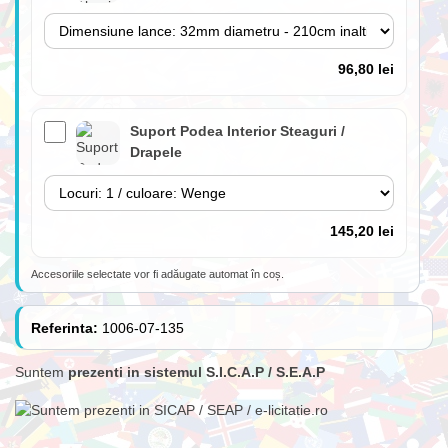
96,80 lei
Suport Podea Interior Steaguri /
Drapele
145,20 lei
Accesoriile selectate vor fi adăugate automat în coș.
Lance 180cm cu suport perete inclus
(fără steag)
Referinta:
1006-07-135
Suntem
prezenti in sistemul S.I.C.A.P / S.E.A.P
84,70 lei