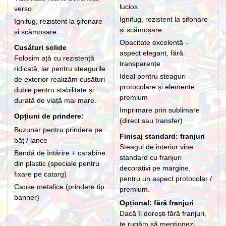
lucios
verso
Ignifug, rezistent la șifonare
Ignifug, rezistent la șifonare
și scămoșare
și scămoșare
Opacitate excelentă –
Cusături solide
aspect elegant, fără
Folosim ață cu rezistență
transparențe
ridicată, iar pentru steagurile
Ideal pentru steaguri
de exterior realizăm cusături
protocolare și elemente
duble pentru stabilitate și
premium
durată de viață mai mare.
Imprimare prin sublimare
Opțiuni de prindere:
(direct sau transfer)
Buzunar pentru prindere pe
Finisaj standard: franjuri
băț / lance
Steagul de interior vine
Bandă de întărire + carabine
standard cu franjuri
din plastic (speciale pentru
decorativi pe margine,
fixare pe catarg)
pentru un aspect protocolar /
Capse metalice (prindere tip
premium.
banner)
Opțional: fără franjuri
Dacă îl dorești fără franjuri,
te rugăm să menționezi