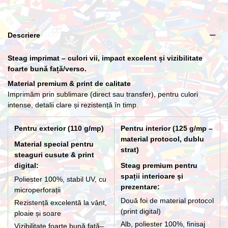
Lance cu suport Premium Interior
Descriere
266,20 lei
Steag imprimat – culori vii, impact excelent și vizibilitate
foarte bună față/verso.
Material premium & print de calitate
Imprimăm prin sublimare (direct sau transfer), pentru culori
intense, detalii clare și rezistență în timp.
Pentru exterior (110 g/mp)
Pentru interior (125 g/mp –
material protocol, dublu
Material special pentru
strat)
steaguri cusute & print
digital:
Steag premium pentru
spații interioare și
Poliester 100%, stabil UV, cu
prezentare:
microperforații
Două foi de material protocol
Rezistență excelentă la vânt,
(print digital)
ploaie și soare
Alb, poliester 100%, finisaj
Vizibilitate foarte bună față–