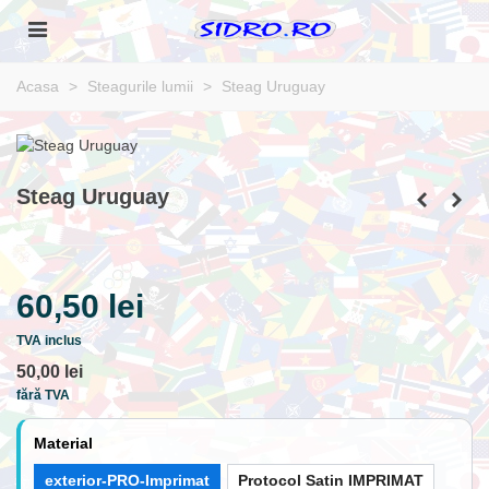
Acasa
>
Steagurile lumii
>
Steag Uruguay
Steag Uruguay
60,50 lei
TVA inclus
50,00 lei
fără TVA
Material
exterior-PRO-Imprimat
Protocol Satin IMPRIMAT