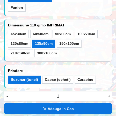
Fanion
Dimensiune 110 g/mp IMPRIMAT
45x30cm
60x40cm
90x60cm
100x70cm
120x80cm
135x90cm
150x100cm
210x140cm
300x100cm
Prindere
Buzunar (tunel)
Capse (ocheti)
Carabine
-
+
Adauga In Cos