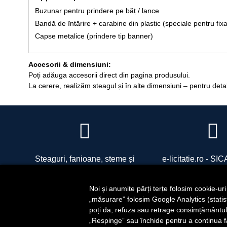
Buzunar pentru prindere pe băț / lance
Bandă de întărire + carabine din plastic (speciale pentru fix
Capse metalice (prindere tip banner)
Accesorii & dimensiuni:
Poți adăuga accesorii direct din pagina produsului.
La cerere, realizăm steagul și în alte dimensiuni – pentru deta
Steaguri, fanioane, steme și
e-licitatie.ro - S
accesorii pentru drapele
SIDRO COM SRL - R
office@sidro.ro
Noi și anumite părți terțe folosim cookie-ur
„măsurare” folosim Google Analytics (statistic
poți da, refuza sau retrage consimțământul 
„Respinge” sau închide pentru a continua f