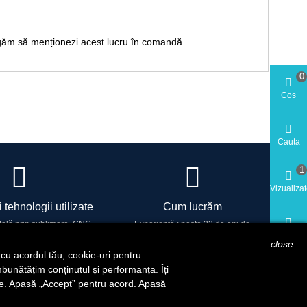
 rugăm să menționezi acest lucru în comandă.
0
Cos
Cauta
1
Vizualiza
 tehnologii utilizate
Cum lucrăm
tală prin sublimare, CNC,
Experiență : peste 22 de ani de
Cont
sări profesionale
profesionalism, calitate și încredere.
close
, cu acordul tău, cookie-uri pentru
îmbunătățim conținutul și performanța. Îți
Cookie-
ate. Apasă „Accept” pentru acord. Apasă
Reset