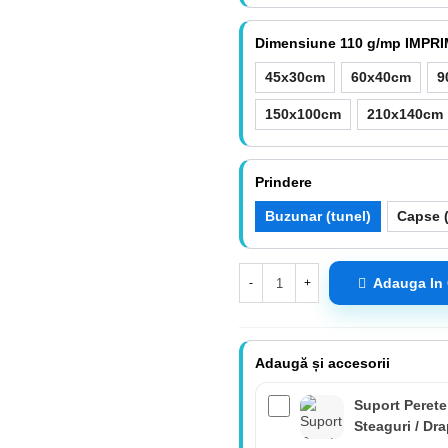
Dimensiune 110 g/mp IMPR
45x30cm
60x40cm
9
150x100cm
210x140cm
Prindere
Buzunar (tunel)
Capse (
Adauga In
-
+
Adaugă și accesorii
Suport Perete
Steaguri / Dr