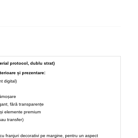
rial protocol, dublu strat)
erioare și prezentare:
t digital)
scămoșare
gant, fără transparențe
e și elemente premium
sau transfer)
 cu franjuri decorativi pe margine, pentru un aspect