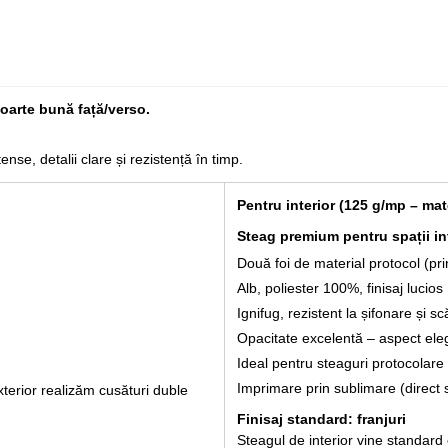
 foarte bună față/verso.
nse, detalii clare și rezistență în timp.
Pentru interior (125 g/mp – mate
Steag premium pentru spații int
Două foi de material protocol (prin
Alb, poliester 100%, finisaj lucios
Ignifug, rezistent la șifonare și 
Opacitate excelentă – aspect ele
Ideal pentru steaguri protocolar
Imprimare prin sublimare (direct 
xterior realizăm cusături duble
Finisaj standard: franjuri
Steagul de interior vine standard