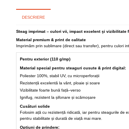
DESCRIERE
Steag imprimat – culori vii, impact excelent și vizibilitate
Material premium & print de calitate
Imprimăm prin sublimare (direct sau transfer), pentru culori inte
Pentru exterior (110 g/mp)
Material special pentru steaguri cusute & print digital:
Poliester 100%, stabil UV, cu microperforații
Rezistență excelentă la vânt, ploaie și soare
Vizibilitate foarte bună față–verso
Ignifug, rezistent la șifonare și scămoșare
Cusături solide
Folosim ață cu rezistență ridicată, iar pentru steagurile de e
pentru stabilitate și durată de viață mai mare.
Opțiuni de prindere: