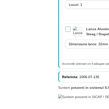
Lance Alumin
Steag / Drape
Accesoriile selectate vor fi adăugate au
Lance 180cm
suport perete
Referinta:
1006-07-135
(fără steag)
Suntem
prezenti in sistemul S.I