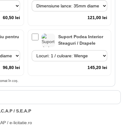
60,50 lei
121,00 lei
iu pentru
Suport Podea Interior
l
Steaguri / Drapele
96,80 lei
145,20 lei
tomat în coș.
 cu
Lance cu suport
 inclus
Premium Interior
.C.A.P / S.E.A.P
84,70 lei
266,20 lei