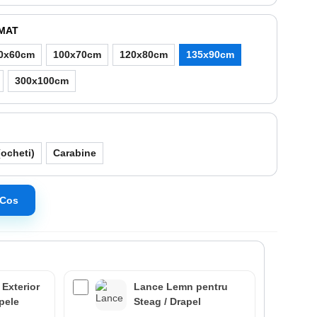
IMAT
0x60cm
100x70cm
120x80cm
135x90cm
300x100cm
ocheti)
Carabine
 Cos
 Exterior
Lance Lemn pentru
apele
Steag / Drapel