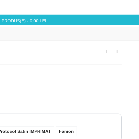
0
PRODUS(E)
-
0,00 LEI
Protocol Satin IMPRIMAT
Fanion