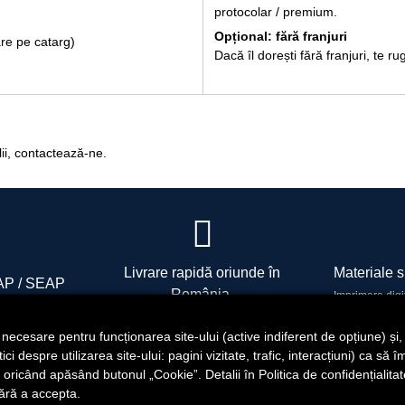
protocolar / premium.
Opțional: fără franjuri
are pe catarg)
Dacă îl dorești fără franjuri, te
lii, contactează-ne.
Livrare rapidă oriunde în
Materiale si
ICAP / SEAP
România.
Imprimare digi
O 16816111
fini
i necesare pentru funcționarea site-ului (active indiferent de opțiune) și
i despre utilizarea site-ului: pagini vizitate, trafic, interacțiuni) ca să 
oricând apăsând butonul „Cookie”. Detalii în Politica de confidențialit
ără a accepta.