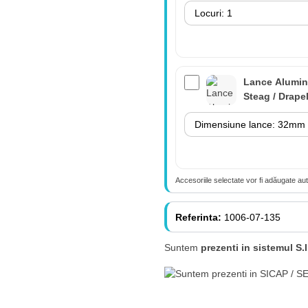
Lance Alumin
Steag / Drape
Accesoriile selectate vor fi adăugate au
Lance 180cm
suport perete
Referinta:
1006-07-135
(fără steag)
Suntem
prezenti in sistemul S.I