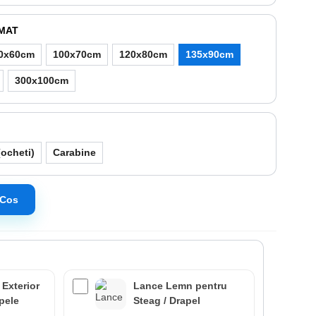
IMAT
0x60cm
100x70cm
120x80cm
135x90cm
300x100cm
ocheti)
Carabine
 Cos
 Exterior
Lance Lemn pentru
apele
Steag / Drapel