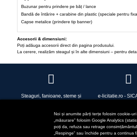
Buzunar pentru prindere pe băț / lance
Bandă de întărire + carabine din plastic (speciale pentru fix
Capse metalice (prindere tip banner)
Accesorii & dimensiuni:
Poți adăuga accesorii direct din pagina produsului.
La cerere, realizăm steagul și în alte dimensiuni – pentru deta
Steaguri, fanioane, steme și
e-licitatie.ro - S
accesorii pentru drapele
SIDRO COM SRL - R
office@sidro.ro
Noi și anumite părți terțe folosim cookie-ur
„măsurare” folosim Google Analytics (statistic
poți da, refuza sau retrage consimțământul 
„Respinge” sau închide pentru a continua f