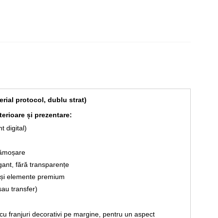
rial protocol, dublu strat)
erioare și prezentare:
t digital)
scămoșare
gant, fără transparențe
e și elemente premium
sau transfer)
 cu franjuri decorativi pe margine, pentru un aspect