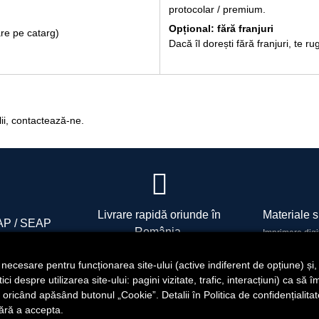
protocolar / premium.
Opțional: fără franjuri
are pe catarg)
Dacă îl dorești fără franjuri, te
lii, contactează-ne.
Livrare rapidă oriunde în
Materiale si
ICAP / SEAP
România.
Imprimare digi
O 16816111
fini
i necesare pentru funcționarea site-ului (active indiferent de opțiune) și
i despre utilizarea site-ului: pagini vizitate, trafic, interacțiuni) ca să 
oricând apăsând butonul „Cookie”. Detalii în Politica de confidențialit
ără a accepta.