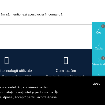
 rugăm să menționezi acest lucru în comandă.
0
Cos
Cauta
1
Vizualiza
 tehnologii utilizate
Cum lucrăm
tală prin sublimare, CNC,
Experiență : peste 22 de ani de
Cont
sări profesionale
profesionalism, calitate și încredere.
close
, cu acordul tău, cookie-uri pentru
îmbunătățim conținutul și performanța. Îți
Cookie-
ate. Apasă „Accept” pentru acord. Apasă
Reset