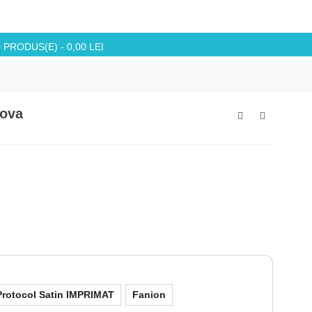
0
PRODUS(E)
-
0,00 LEI
dova
Protocol Satin IMPRIMAT
Fanion