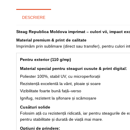
DESCRIERE
Steag Republica Moldova
imprimat – culori vii, impact exc
Material premium & print de calitate
Imprimăm prin sublimare (direct sau transfer), pentru culori inte
Pentru exterior (110 g/mp)
Material special pentru steaguri cusute & print digital:
Poliester 100%, stabil UV, cu microperforații
Rezistență excelentă la vânt, ploaie și soare
Vizibilitate foarte bună față–verso
Ignifug, rezistent la șifonare și scămoșare
Cusături solide
Folosim ață cu rezistență ridicată, iar pentru steagurile de e
pentru stabilitate și durată de viață mai mare.
Opțiuni de prindere: