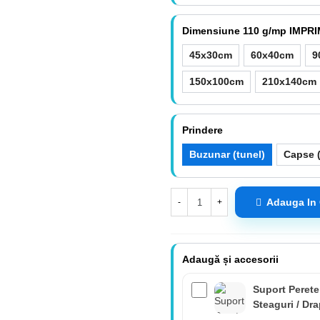
Dimensiune 110 g/mp IMPR
45x30cm
60x40cm
9
150x100cm
210x140cm
Prindere
Buzunar (tunel)
Capse (
Adauga In
-
+
Adaugă și accesorii
Suport Perete
Steaguri / Dr