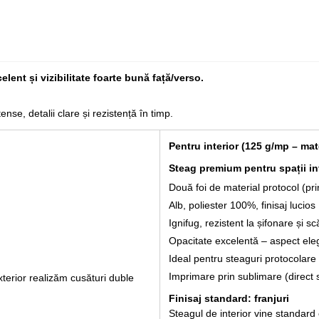
elent și vizibilitate foarte bună față/verso.
nse, detalii clare și rezistență în timp.
Pentru interior (125 g/mp – mate
Steag premium pentru spații int
Două foi de material protocol (prin
Alb, poliester 100%, finisaj lucios
Ignifug, rezistent la șifonare și 
Opacitate excelentă – aspect ele
Ideal pentru steaguri protocolar
Imprimare prin sublimare (direct 
xterior realizăm cusături duble
Finisaj standard: franjuri
Steagul de interior vine standard