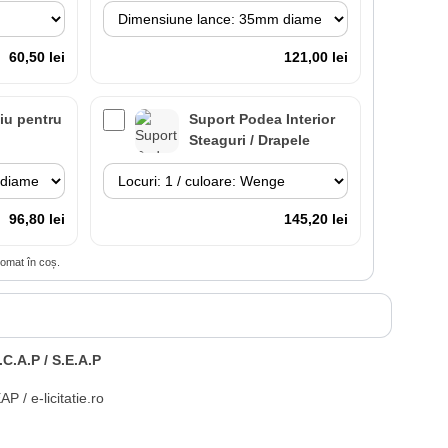
60,50 lei
121,00 lei
iu pentru
Suport Podea Interior
l
Steaguri / Drapele
96,80 lei
145,20 lei
tomat în coș.
 cu
Lance cu suport
 inclus
Premium Interior
.C.A.P / S.E.A.P
84,70 lei
266,20 lei