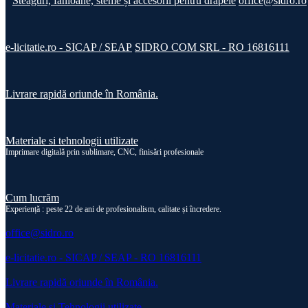
Steaguri, fanioane, steme și accesorii pentru drapele
office@sidro.ro
e-licitatie.ro - SICAP / SEAP
SIDRO COM SRL - RO 16816111
Livrare rapidă oriunde în România.
Materiale si tehnologii utilizate
Imprimare digitală prin sublimare, CNC, finisări profesionale
Cum lucrăm
Experiență : peste 22 de ani de profesionalism, calitate și încredere.
office@sidro.ro
e-licitatie.ro - SICAP / SEAP - RO 16816111
Livrare rapidă oriunde în România.
Materiale si Tehnologii utilizate