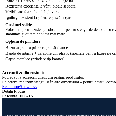
Poliester 100%, stabil UV, cu microperforații
Rezistență excelentă la vânt, ploaie și soare
Vizibilitate foarte bună față–verso
Ignifug, rezistent la șifonare și scămoșare
Cusături solide
Folosim ață cu rezistență ridicată, iar pentru steagurile de exterior r
stabilitate și durată de viață mai mare.
Opțiuni de prindere:
Buzunar pentru prindere pe băț / lance
Bandă de întărire + carabine din plastic (speciale pentru fixare pe ca
Capse metalice (prindere tip banner)
Accesorii & dimensiuni:
Poți adăuga accesorii direct din pagina produsului.
La cerere, realizăm steagul și în alte dimensiuni – pentru detalii, conta
Read more
Show less
Detalii Produs
Referinta
1006-07-135