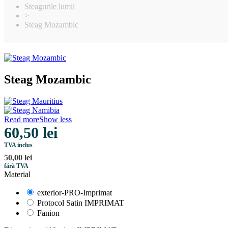
Steagurile lumii
>
Steag Mozambic
Steag Mozambic
Read more
Show less
60,50 lei
TVA inclus
50,00 lei
fără TVA
Material
exterior-PRO-Imprimat
Protocol Satin IMPRIMAT
Fanion