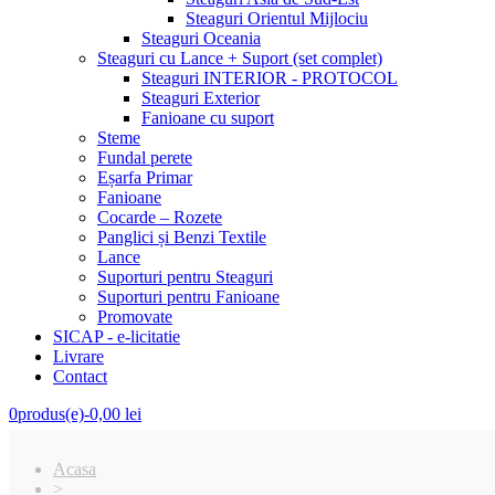
Steaguri Orientul Mijlociu
Steaguri Oceania
Steaguri cu Lance + Suport (set complet)
Steaguri INTERIOR - PROTOCOL
Steaguri Exterior
Fanioane cu suport
Steme
Fundal perete
Eșarfa Primar
Fanioane
Cocarde – Rozete
Panglici și Benzi Textile
Lance
Suporturi pentru Steaguri
Suporturi pentru Fanioane
Promovate
SICAP - e-licitatie
Livrare
Contact
0
produs(e)
-
0,00 lei
Acasa
>