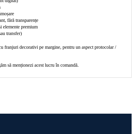
t digital)
s
cămoșare
nt, fără transparențe
 și elemente premium
au transfer)
cu franjuri decorativi pe margine, pentru un aspect protocolar /
rugăm să menționezi acest lucru în comandă.