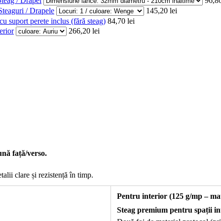
teag / Drapel
96,80
Steaguri / Drapele
145,20 lei
 suport perete inclus (fără steag)
84,70 lei
erior
266,20 lei
ună față/verso.
lii clare și rezistență în timp.
Pentru interior (125 g/mp – mat
Steag premium pentru spații int