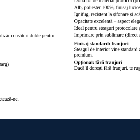
Două foi de material protocol (prin
Alb, poliester 100%, finisaj lucio
Ignifug, rezistent la șifonare și s
Opacitate excelentă – aspect elega
Ideal pentru steaguri protocolare
Imprimare prin sublimare (direct s
ealizăm cusături duble pentru
Finisaj standard: franjuri
Steagul de interior vine standard 
premium.
Opțional: fără franjuri
targ)
Dacă îl dorești fără franjuri, te 
ctează-ne.