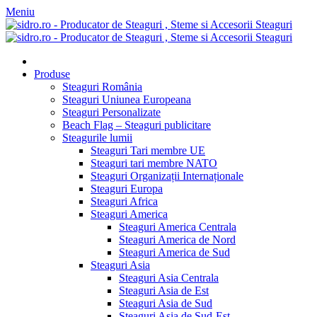
Meniu
Produse
Steaguri România
Steaguri Uniunea Europeana
Steaguri Personalizate
Beach Flag – Steaguri publicitare
Steagurile lumii
Steaguri Tari membre UE
Steaguri tari membre NATO
Steaguri Organizații Internaționale
Steaguri Europa
Steaguri Africa
Steaguri America
Steaguri America Centrala
Steaguri America de Nord
Steaguri America de Sud
Steaguri Asia
Steaguri Asia Centrala
Steaguri Asia de Est
Steaguri Asia de Sud
Steaguri Asia de Sud-Est