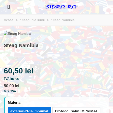
Acasa
>
Steagurile lumii
>
Steag Namibia
Steag Namibia
60,50 lei
TVA inclus
50,00 lei
fără TVA
Material
exterior-PRO-Imprimat
Protocol Satin IMPRIMAT