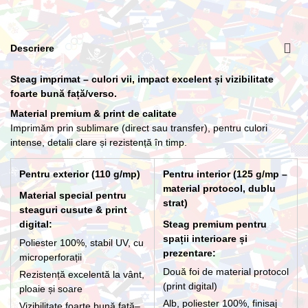
Lance cu suport Premium Interior
Descriere
266,20 lei
Steag imprimat – culori vii, impact excelent și vizibilitate
foarte bună față/verso.
Material premium & print de calitate
Imprimăm prin sublimare (direct sau transfer), pentru culori
intense, detalii clare și rezistență în timp.
Pentru exterior (110 g/mp)
Pentru interior (125 g/mp –
material protocol, dublu
Material special pentru
strat)
steaguri cusute & print
digital:
Steag premium pentru
spații interioare și
Poliester 100%, stabil UV, cu
prezentare:
microperforații
Două foi de material protocol
Rezistență excelentă la vânt,
(print digital)
ploaie și soare
Alb, poliester 100%, finisaj
Vizibilitate foarte bună față–