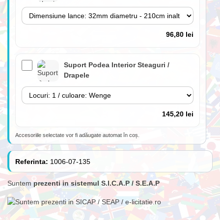
96,80 lei
Suport Podea Interior Steaguri /
Drapele
145,20 lei
Accesoriile selectate vor fi adăugate automat în coș.
Lance 180cm cu suport perete inclus
(fără steag)
Referinta:
1006-07-135
Suntem
prezenti in sistemul S.I.C.A.P / S.E.A.P
84,70 lei