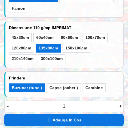
Fanion
Dimensiune 110 g/mp IMPRIMAT
45x30cm
60x40cm
90x60cm
100x70cm
120x80cm
135x90cm
150x100cm
210x140cm
300x100cm
Prindere
Buzunar (tunel)
Capse (ocheti)
Carabine
-
+
Adauga In Cos