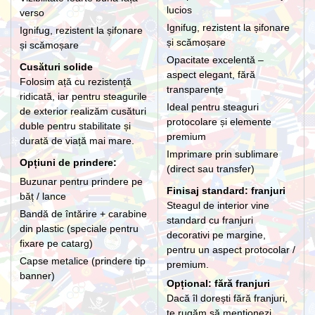
lucios
verso
Ignifug, rezistent la șifonare
Ignifug, rezistent la șifonare
și scămoșare
și scămoșare
Opacitate excelentă –
Cusături solide
aspect elegant, fără
Folosim ață cu rezistență
transparențe
ridicată, iar pentru steagurile
Ideal pentru steaguri
de exterior realizăm cusături
protocolare și elemente
duble pentru stabilitate și
premium
durată de viață mai mare.
Imprimare prin sublimare
Opțiuni de prindere:
(direct sau transfer)
Buzunar pentru prindere pe
Finisaj standard: franjuri
băț / lance
Steagul de interior vine
Bandă de întărire + carabine
standard cu franjuri
din plastic (speciale pentru
decorativi pe margine,
fixare pe catarg)
pentru un aspect protocolar /
Capse metalice (prindere tip
premium.
banner)
Opțional: fără franjuri
Dacă îl dorești fără franjuri,
te rugăm să menționezi