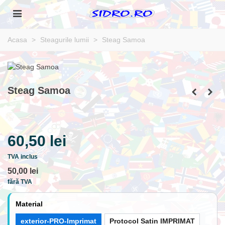
Acasa
>
Steagurile lumii
>
Steag Samoa
Steag Samoa
60,50 lei
TVA inclus
50,00 lei
fără TVA
Material
exterior-PRO-Imprimat
Protocol Satin IMPRIMAT