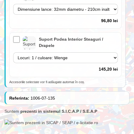
96,80 lei
Suport Podea Interior Steaguri /
Drapele
145,20 lei
Accesoriile selectate vor fi adăugate automat în coș.
Lance 180cm cu suport perete inclus
(fără steag)
Referinta:
1006-07-135
Suntem
prezenti in sistemul S.I.C.A.P / S.E.A.P
84,70 lei