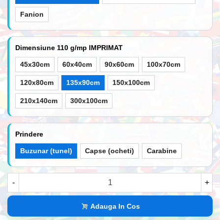
Fanion
Dimensiune 110 g/mp IMPRIMAT
45x30cm
60x40cm
90x60cm
100x70cm
120x80cm
135x90cm
150x100cm
210x140cm
300x100cm
Prindere
Buzunar (tunel)
Capse (ocheti)
Carabine
-
+
Adauga In Cos