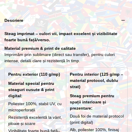
Lance cu suport Premium Interior
Descriere
266,20 lei
Steag imprimat – culori vii, impact excelent și vizibilitate
foarte bună față/verso.
Material premium & print de calitate
Imprimăm prin sublimare (direct sau transfer), pentru culori
intense, detalii clare și rezistență în timp.
Pentru exterior (110 g/mp)
Pentru interior (125 g/mp –
material protocol, dublu
Material special pentru
strat)
steaguri cusute & print
digital:
Steag premium pentru
spații interioare și
Poliester 100%, stabil UV, cu
prezentare:
microperforații
Două foi de material protocol
Rezistență excelentă la vânt,
(print digital)
ploaie și soare
Alb, poliester 100%, finisaj
Vizibilitate foarte bună față–