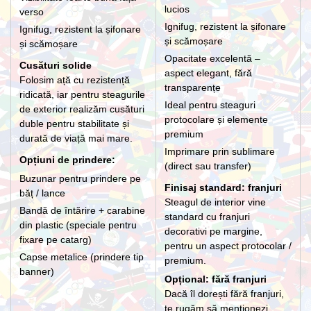
lucios
verso
Ignifug, rezistent la șifonare
Ignifug, rezistent la șifonare
și scămoșare
și scămoșare
Opacitate excelentă –
Cusături solide
aspect elegant, fără
Folosim ață cu rezistență
transparențe
ridicată, iar pentru steagurile
Ideal pentru steaguri
de exterior realizăm cusături
protocolare și elemente
duble pentru stabilitate și
premium
durată de viață mai mare.
Imprimare prin sublimare
Opțiuni de prindere:
(direct sau transfer)
Buzunar pentru prindere pe
Finisaj standard: franjuri
băț / lance
Steagul de interior vine
Bandă de întărire + carabine
standard cu franjuri
din plastic (speciale pentru
decorativi pe margine,
fixare pe catarg)
pentru un aspect protocolar /
Capse metalice (prindere tip
premium.
banner)
Opțional: fără franjuri
Dacă îl dorești fără franjuri,
te rugăm să menționezi